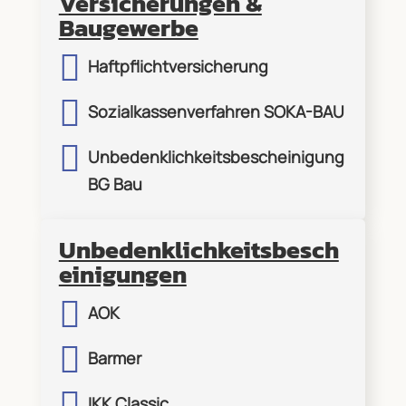
Versicherungen &
Baugewerbe

Haftpflichtversicherung

Sozialkassenverfahren SOKA-BAU

Unbedenklichkeitsbescheinigung
BG Bau
Unbedenklichkeitsbesch
einigungen

AOK

Barmer

IKK Classic